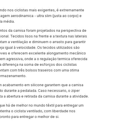
ndo nos ciclistas mais exigentes, é extremamente
gem aerodinamica - ultra slim (justa ao corpo) e
da média.
tos da camisa foram projetados na perspectiva de
ional. Tecidos lisos na frente e a textura nas laterais
am a ventilação e diminuem o arrasto para garantir
ja igual à velocidade. Os tecidos utilizados são
eves e oferecem excelente alongamento mecânico
gem agressiva, onde a o regulação termica oferecida
a diferença na soma de esforços dos ciclistas
ontam com três bolsos traseiros com uma otima
armazenamento.
com acabamento em silicone garantem que a camisa
do durante a pedalada. Caso necessario, o ziper
ta a abertura e retirada da camisa durante a atividade.
e há de melhor no mundo têxtil para entregar um
enha o ciclista ventilado, com liberdade nos
ronto para entregar o melhor de si.