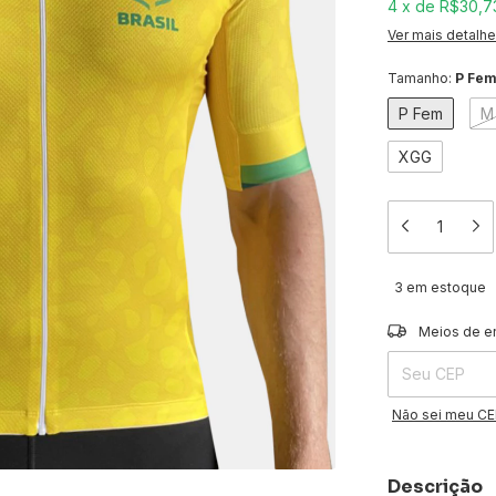
4
x
de
R$30,7
Ver mais detalh
Tamanho:
P Fe
P Fem
M
XGG
3
em estoque
Entregas para o 
Meios de e
Não sei meu C
Descrição