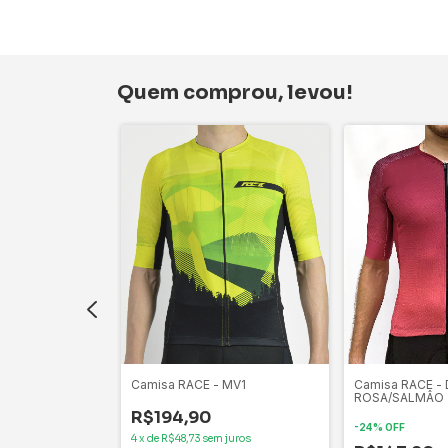
Quem comprou, levou!
FLASH FIRE
Camisa RACE - MV1
Camisa RACE -
ROSA/SALMÂO
R$194,90
-
24
%
OFF
 juros
4
x
de
R$48,73
sem juros