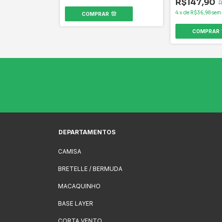
R$147,90
4
x
de
R$36,98
sem
COMPRAR
COMPRAR
DEPARTAMENTOS
CAMISA
BRETELLE / BERMUDA
MACAQUINHO
BASE LAYER
CORTA VENTO