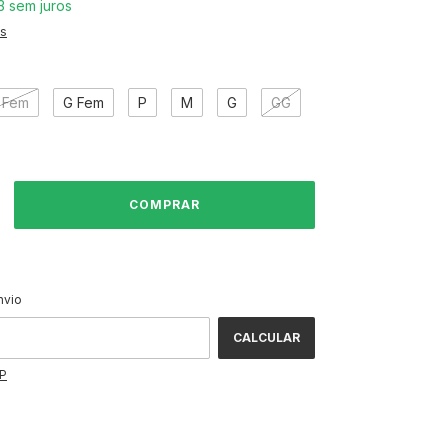
3
sem juros
es
m
 Fem
G Fem
P
M
G
GG
ALTERAR CEP
CEP:
nvio
CALCULAR
EP