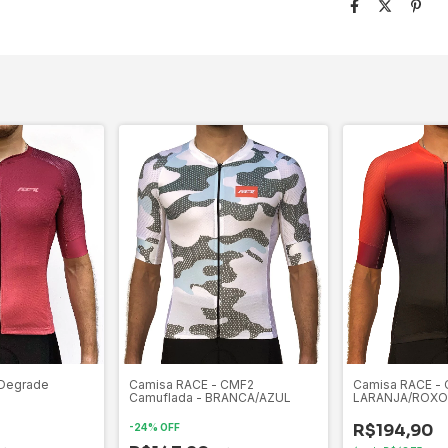
 Degrade
Camisa RACE - CMF2
Camisa RACE -
Camuflada - BRANCA/AZUL
LARANJA/ROXO
R$194,90
-
24
%
OFF