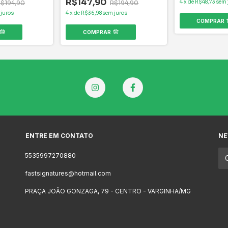
R$147,90
4
x
de
R$48,73
sem 
R$194,90
R$194,90
 juros
4
x
de
R$36,98
sem juros
COMPRAR
COMPRAR
ENTRE EM CONTATO
NE
5535997270880
fastsignatures@hotmail.com
PRAÇA JOÃO GONZAGA, 79 - CENTRO - VARGINHA/MG