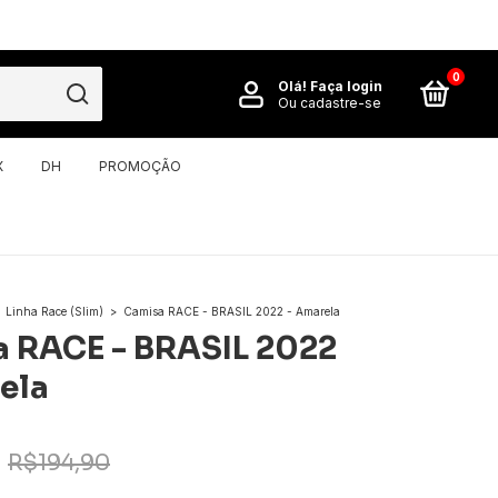
0
Olá!
Faça login
Ou cadastre-se
X
DH
PROMOÇÃO
Linha Race (Slim)
>
Camisa RACE - BRASIL 2022 - Amarela
 RACE - BRASIL 2022
ela
R$194,90