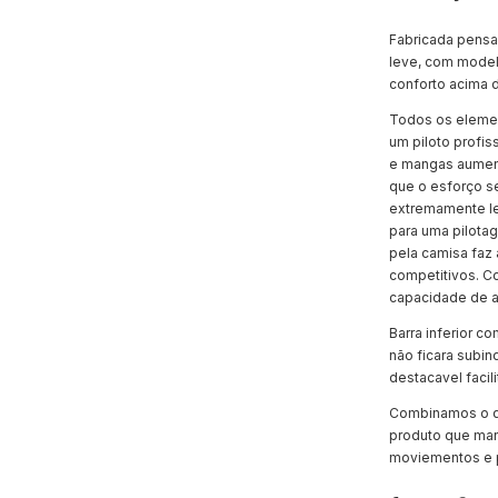
Fabricada pensa
leve, com modela
conforto acima 
Todos os elemen
um piloto profiss
e mangas aument
que o esforço se
extremamente l
para uma pilota
pela camisa faz 
competitivos. C
capacidade de 
Barra inferior 
não ficara subin
destacavel facili
Combinamos o qu
produto que mant
moviementos e p