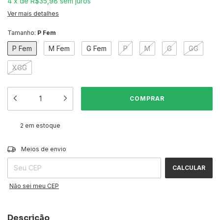
4
x
de
R$35,98
sem juros
Ver mais detalhes
Tamanho:
P Fem
P Fem
M Fem
G Fem
P
M
G
GG
XGG
2
em estoque
ALTERAR CEP
Entregas para o CEP:
Meios de envio
CALCULAR
Não sei meu CEP
Descrição